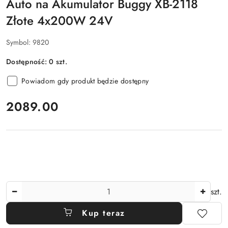
Auto na Akumulator Buggy XB-2118
Złote 4x200W 24V
Symbol:
9820
Dostępność:
0
szt.
Powiadom gdy produkt będzie dostępny
cena:
2089.00
Ilość
szt.
Kup teraz