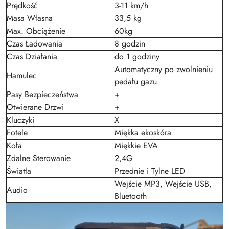
Prędkość
3-11 km/h
Masa Własna
33,5 kg
Max. Obciążenie
60kg
Czas Ładowania
8 godzin
Czas Działania
do 1 godziny
Automatyczny po zwolnieniu
Hamulec
pedału gazu
Pasy Bezpieczeństwa
+
Otwierane Drzwi
+
Kluczyki
X
Fotele
Miękka ekoskóra
Koła
Miękkie EVA
Zdalne Sterowanie
2,4G
Światła
Przednie i Tylne LED
Wejście MP3, Wejście USB,
Audio
Bluetooth