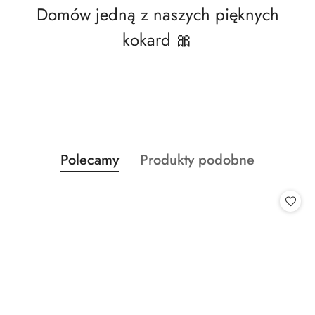
Domów jedną z naszych pięknych
kokard 🎀
Produkty
Produkty
Polecamy
Produkty podobne
Pomiń karuzelę produktów
o
o
statusie:
statusie: