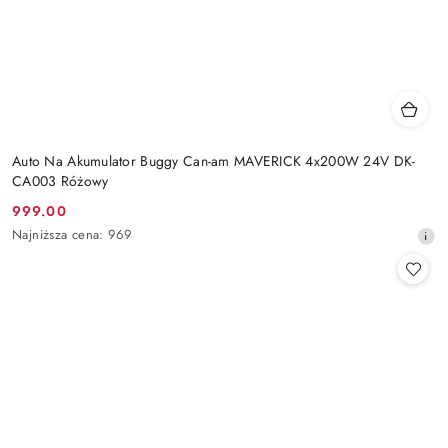
Auto Na Akumulator Buggy Can-am MAVERICK 4x200W 24V DK-
CA003 Różowy
999.00
Cena
Najniższa
Najniższa cena:
969
promocyjna:
cena
z
30
dni
przed
obniżką