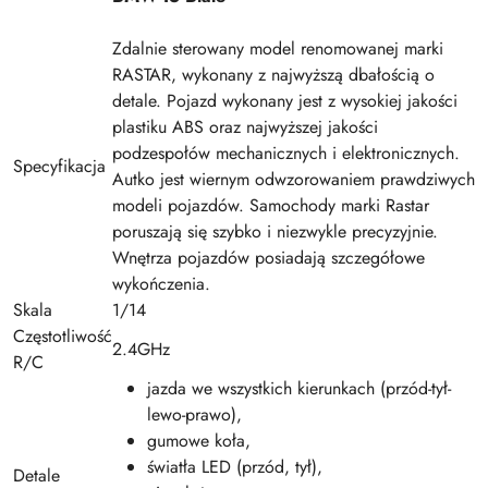
Zdalnie sterowany model renomowanej marki
RASTAR, wykonany z najwyższą dbałością o
detale. Pojazd wykonany jest z wysokiej jakości
plastiku ABS oraz najwyższej jakości
podzespołów mechanicznych i elektronicznych.
Specyfikacja
Autko jest wiernym odwzorowaniem prawdziwych
modeli pojazdów. Samochody marki Rastar
poruszają się szybko i niezwykle precyzyjnie.
Wnętrza pojazdów posiadają szczegółowe
wykończenia.
Skala
1/14
Częstotliwość
2.4GHz
R/C
jazda we wszystkich kierunkach (przód-tył-
lewo-prawo),
gumowe koła,
światła LED (przód, tył),
Detale