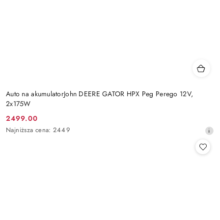
Auto na akumulatorJohn DEERE GATOR HPX Peg Perego 12V,
2x175W
2499.00
Cena
Najniższa
Najniższa cena:
2449
promocyjna:
cena
z
30
dni
przed
obniżką