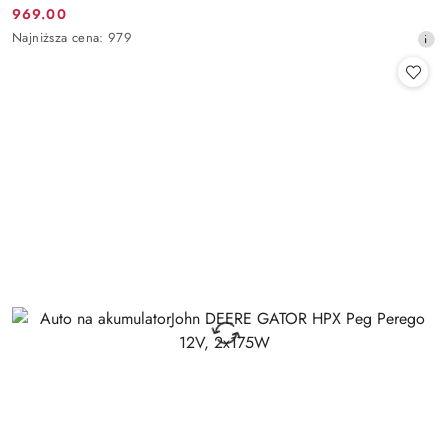
969.00
Cena
Najniższa
Najniższa cena:
979
promocyjna:
cena
z
30
dni
przed
obniżką