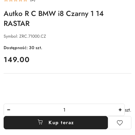
Autko R C BMW i8 Czarny 1 14
RASTAR
Symbol:
ZRC.71000.CZ
Dostępność:
30
szt.
cena:
149.00
Ilość
szt.
Kup teraz