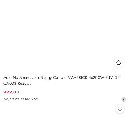
Auto Na Akumulator Buggy Can-am MAVERICK 4x200W 24V DK-
CA003 Różowy
999.00
Cena
Najniższa
Najniższa cena:
969
promocyjna:
cena
z
30
dni
przed
obniżką