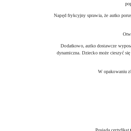
po
Napęd frykcyjny sprawia, że autko poru
Otw
Dodatkowo, autko dostawcze wyposażon
dynamiczna. Dziecko może cieszyć się 
W opakowaniu zb
Posiada certyfikat