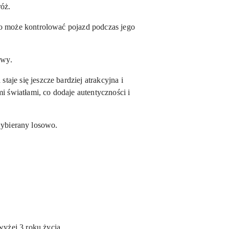
óż.
ko może kontrolować pojazd podczas jego
awy.
aje się jeszcze bardziej atrakcyjna i
 światłami, co dodaje autentyczności i
ybierany losowo.
wyżej 3 roku życia.