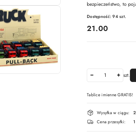
bezpieczeństwo, to poj
Dostępność:
94
szt.
cena:
21.00
Ilość
szt.
Tablice imienne GRATIS!
Dostępność
Wysyłka w ciągu:
2
i
Cena przesyłki:
1
dostawa