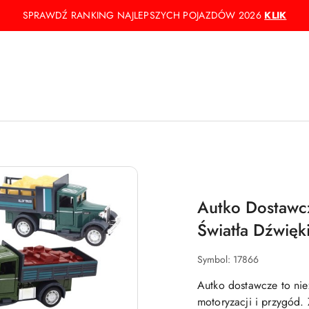
SPRAWDŹ RANKING NAJLEPSZYCH POJAZDÓW 2026
KLIK
Autko Dostawc
Światła Dźwięk
Symbol:
17866
Autko dostawcze to ni
motoryzacji i przygód.