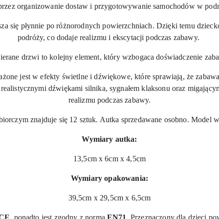
przez organizowanie dostaw i przygotowywanie samochodów w podr
sza się płynnie po różnorodnych powierzchniach. Dzięki temu dziec
podróży, co dodaje realizmu i ekscytacji podczas zabawy.
ierane drzwi to kolejny element, który wzbogaca doświadczenie zab
e jest w efekty świetlne i dźwiękowe, które sprawiają, że zabawa st
realistycznymi dźwiękami silnika, sygnałem klaksonu oraz migającymi
realizmu podczas zabawy.
iorczym znajduje się 12 sztuk. Autka sprzedawane osobno. Model w
Wymiary autka:
13,5cm x 6cm x 4,5cm
Wymiary opakowania:
39,5cm x 29,5cm x 6,5cm
CE
, ponadto jest zgodny z normą
EN71
. Przeznaczony dla dzieci po