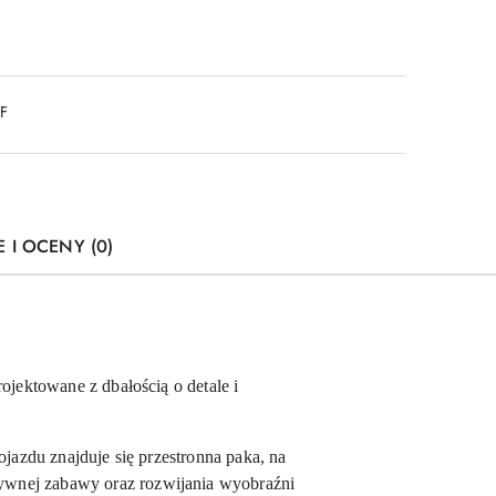
DF
E I OCENY (0)
jektowane z dbałością o detale i
jazdu znajduje się przestronna paka, na
atywnej zabawy oraz rozwijania wyobraźni