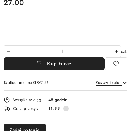
cena:
27.00
Ilość
szt.
Kup teraz
Tablice imienne GRATIS!
Zostaw telefon
Dostępność
Wysyłka w ciągu:
48 godzin
i
Wyślij
Cena przesyłki:
11.99
dostawa
Zadaj pytanie