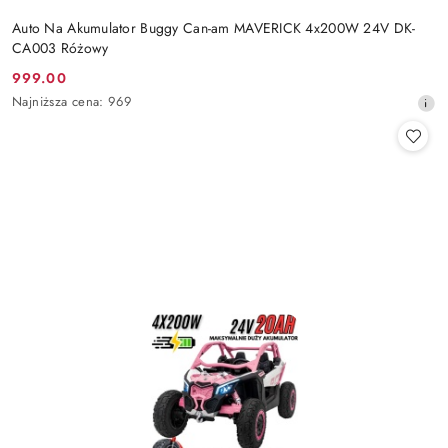
Auto Na Akumulator Buggy Can-am MAVERICK 4x200W 24V DK-
CA003 Różowy
999.00
Cena
Najniższa
Najniższa cena:
969
promocyjna:
cena
z
30
dni
przed
obniżką