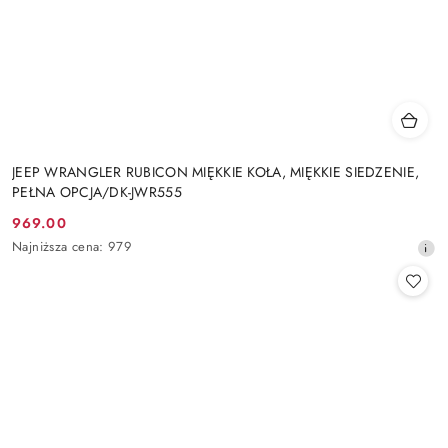
JEEP WRANGLER RUBICON MIĘKKIE KOŁA, MIĘKKIE SIEDZENIE,
PEŁNA OPCJA/DK-JWR555
969.00
Cena
Najniższa
Najniższa cena:
979
promocyjna:
cena
z
30
dni
przed
obniżką