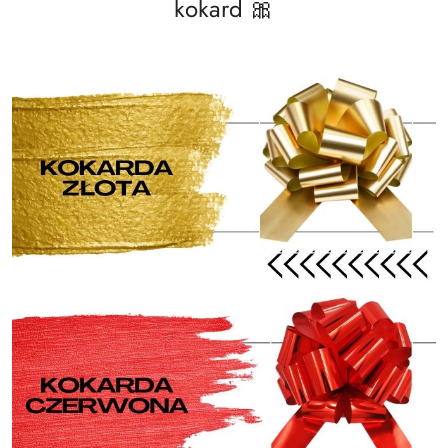
kokard 🎀