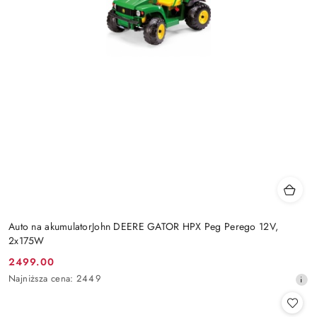
Auto na akumulatorJohn DEERE GATOR HPX Peg Perego 12V,
2x175W
2499.00
Cena
Najniższa
Najniższa cena:
2449
promocyjna:
cena
z
30