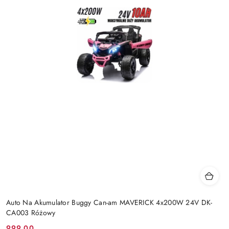
Auto Na Akumulator Buggy Can-am MAVERICK 4x200W 24V DK-
CA003 Różowy
999.00