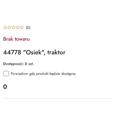
(0)
Brak towaru
44778 "Osiek", traktor
Dostępność:
0
szt.
Powiadom gdy produkt będzie dostępny
cena:
0