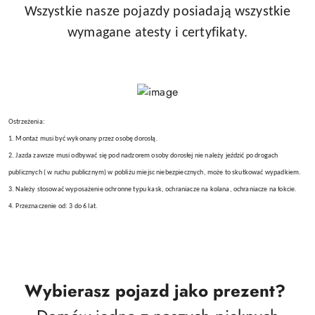
Wszystkie nasze pojazdy posiadają wszystkie
wymagane atesty i certyfikaty.
Ostrzeżenia:
1. Montaż musi być wykonany przez osobę dorosłą.
2. Jazda zawsze musi odbywać się pod nadzorem osoby dorosłej nie należy jeździć po drogach
publicznych ( w ruchu publicznym) w pobliżu miejsc niebezpiecznych, może to skutkować wypadkiem.
3. Należy stosować wyposażenie ochronne typu kask, ochraniacze na kolana, ochraniacze na łokcie.
4. Przeznaczenie od: 3 do 6 lat.
Wybierasz pojazd jako prezent?