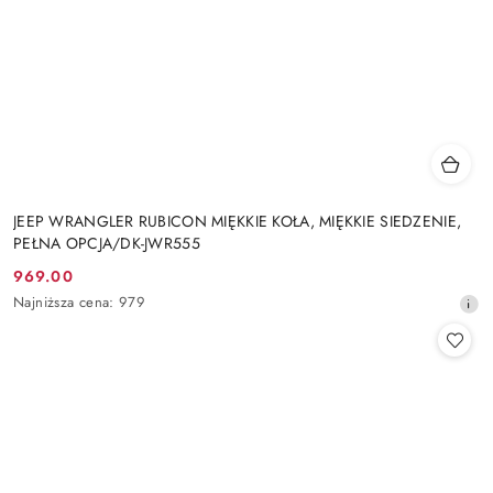
JEEP WRANGLER RUBICON MIĘKKIE KOŁA, MIĘKKIE SIEDZENIE,
PEŁNA OPCJA/DK-JWR555
969.00
Cena
Najniższa
Najniższa cena:
979
promocyjna:
cena
z
30
dni
przed
obniżką