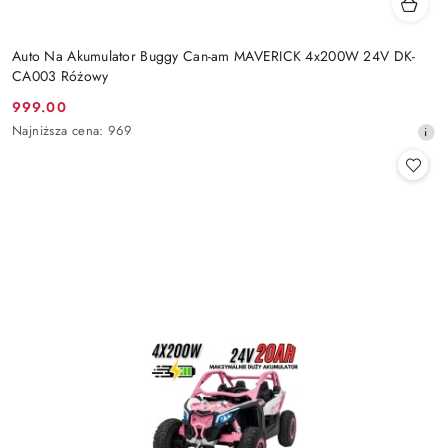
Auto Na Akumulator Buggy Can-am MAVERICK 4x200W 24V DK-
CA003 Różowy
999.00
Cena
Najniższa
Najniższa cena:
969
promocyjna:
cena
z
30
dni
przed
obniżką