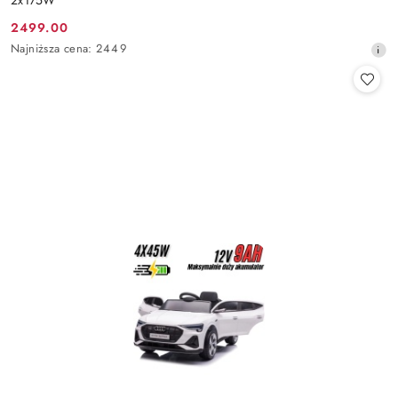
2x175W
2499.00
Cena
Najniższa
Najniższa cena:
2449
promocyjna:
cena
z
30
dni
przed
obniżką