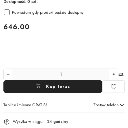
Dostępność:
0
szt.
Powiadom gdy produkt będzie dostępny
cena:
646.00
Ilość
szt.
Kup teraz
Tablice imienne GRATIS!
Zostaw telefon
Dostępność
Wysyłka w ciągu:
24 godziny
i