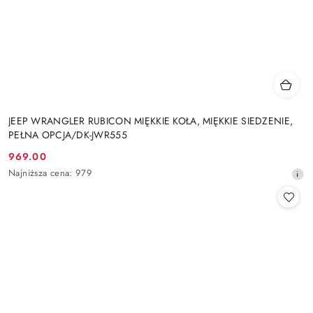
JEEP WRANGLER RUBICON MIĘKKIE KOŁA, MIĘKKIE SIEDZENIE,
PEŁNA OPCJA/DK-JWR555
969.00
Cena
Najniższa
Najniższa cena:
979
promocyjna:
cena
z
30
dni
przed
obniżką