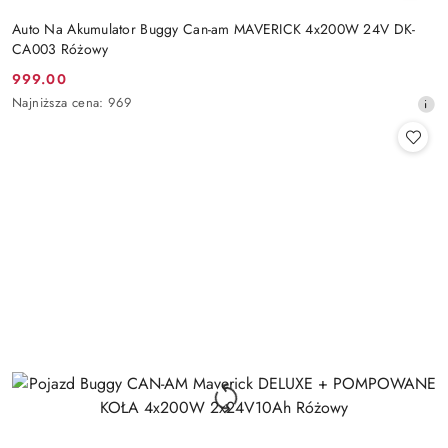
Auto Na Akumulator Buggy Can-am MAVERICK 4x200W 24V DK-
CA003 Różowy
999.00
Cena
Najniższa
Najniższa cena:
969
promocyjna:
cena
z
30
dni
przed
obniżką