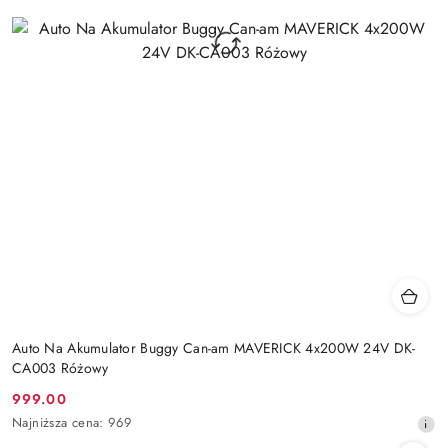
Auto Na Akumulator Buggy Can-am MAVERICK 4x200W 24V DK-
CA003 Różowy
999.00
Cena
Najniższa
Najniższa cena:
969
promocyjna:
cena