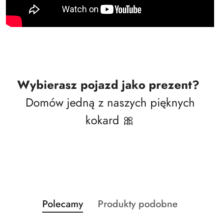
Wybierasz pojazd jako prezent?
Domów jedną z naszych pięknych
kokard 🎀
Produkty
Produkty
Polecamy
Produkty podobne
Pomiń karuzelę produktów
o
o