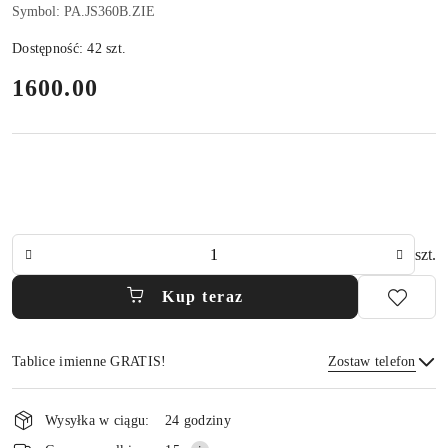
Symbol:
PA.JS360B.ZIE
Dostępność:
42
szt.
cena:
1600.00
Ilość
szt.
Kup teraz
Tablice imienne GRATIS!
Zostaw telefon
Dostępność
Wysyłka w ciągu:
24 godziny
i