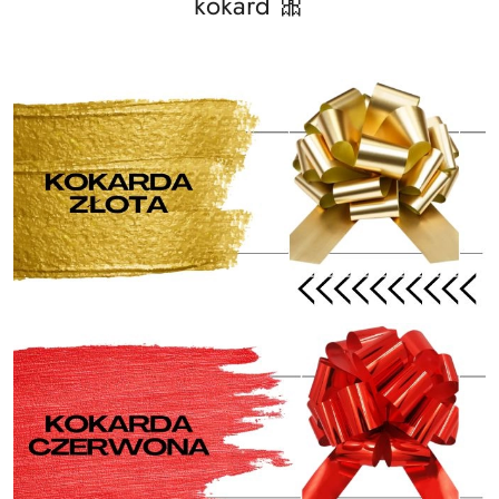
kokard 🎀