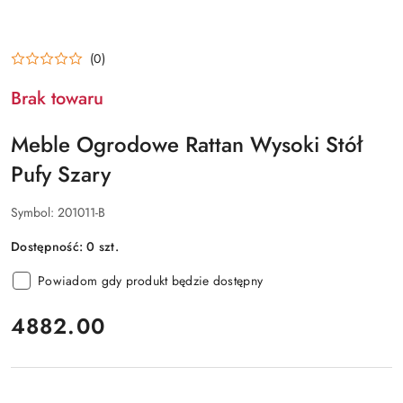
(0)
Brak towaru
Meble Ogrodowe Rattan Wysoki Stół
Pufy Szary
Symbol:
201011-B
Dostępność:
0
szt.
Powiadom gdy produkt będzie dostępny
cena:
4882.00