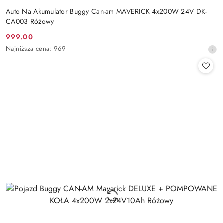
Auto Na Akumulator Buggy Can-am MAVERICK 4x200W 24V DK-
CA003 Różowy
999.00
Cena
Najniższa
Najniższa cena:
969
promocyjna:
cena
z
30
dni
przed
obniżką