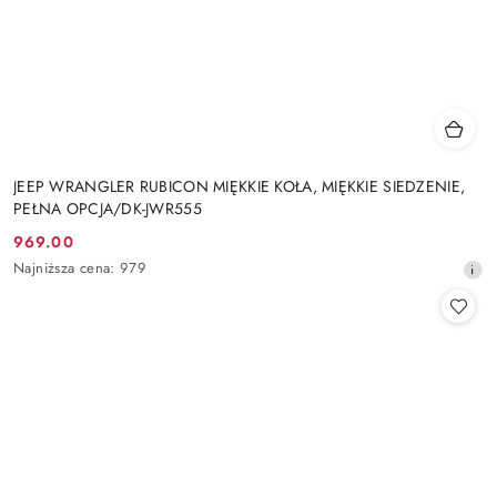
JEEP WRANGLER RUBICON MIĘKKIE KOŁA, MIĘKKIE SIEDZENIE,
PEŁNA OPCJA/DK-JWR555
969.00
Cena
Najniższa
Najniższa cena:
979
promocyjna:
cena
z
30
dni
przed
obniżką