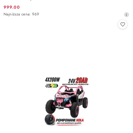
999.00
Cena
Najniższa
Najniższa cena:
969
promocyjna:
cena
z
30
dni
przed
obniżką