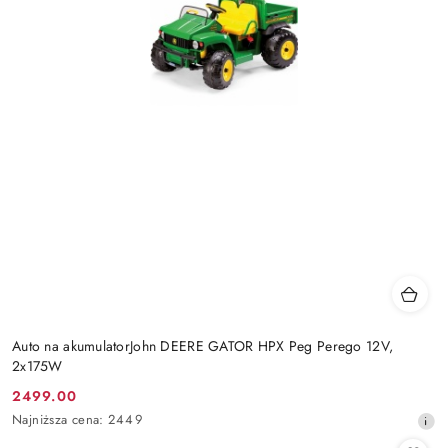
Auto na akumulatorJohn DEERE GATOR HPX Peg Perego 12V,
2x175W
2499.00
Cena
Najniższa
Najniższa cena:
2449
promocyjna:
cena