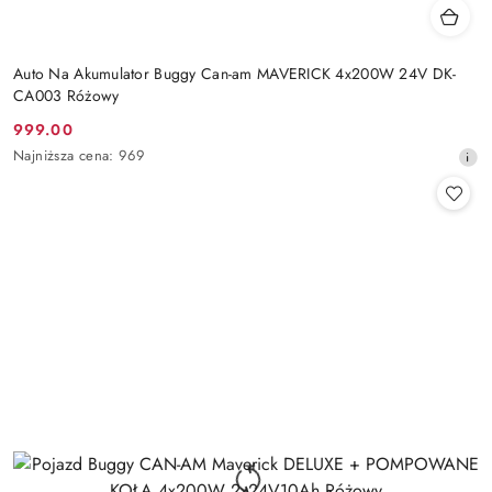
Auto Na Akumulator Buggy Can-am MAVERICK 4x200W 24V DK-
CA003 Różowy
999.00
Cena
Najniższa
Najniższa cena:
969
promocyjna:
cena
z
30
dni
przed
obniżką