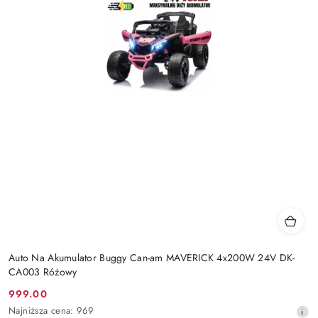
Auto Na Akumulator Buggy Can-am MAVERICK 4x200W 24V DK-
CA003 Różowy
999.00
Cena
Najniższa
Najniższa cena:
969