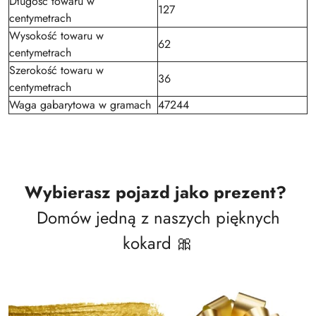
Długość towaru w
127
centymetrach
Wysokość towaru w
62
centymetrach
Szerokość towaru w
36
centymetrach
Waga gabarytowa w gramach
47244
Wybierasz pojazd jako prezent?
Domów jedną z naszych pięknych
kokard 🎀