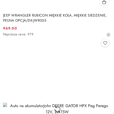
JEEP WRANGLER RUBICON MIĘKKIE KOŁA, MIĘKKIE SIEDZENIE,
PEŁNA OPCJA/DK-JWR555
969.00
Cena
Najniższa
Najniższa cena:
979
promocyjna:
cena
z
30
dni
przed
obniżką