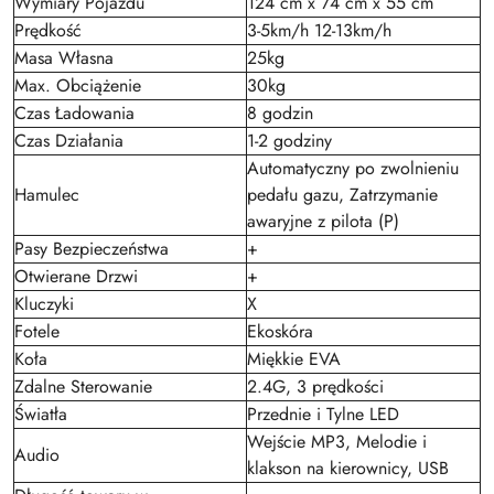
Wymiary Pojazdu
124 cm x 74 cm x 55 cm
Prędkość
3-5km/h 12-13km/h
Masa Własna
25kg
Max. Obciążenie
30kg
Czas Ładowania
8 godzin
Czas Działania
1-2 godziny
Automatyczny po zwolnieniu
Hamulec
pedału gazu, Zatrzymanie
awaryjne z pilota (P)
Pasy Bezpieczeństwa
+
Otwierane Drzwi
+
Kluczyki
X
Fotele
Ekoskóra
Koła
Miękkie EVA
Zdalne Sterowanie
2.4G, 3 prędkości
Światła
Przednie i Tylne LED
Wejście MP3, Melodie i
Audio
klakson na kierownicy, USB