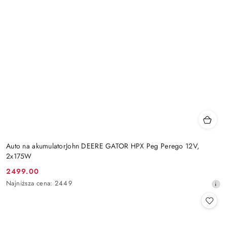
Auto na akumulatorJohn DEERE GATOR HPX Peg Perego 12V,
2x175W
2499.00
Cena
Najniższa
Najniższa cena:
2449
promocyjna:
cena
z
30
dni