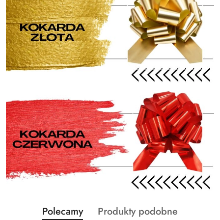
Produkty
Produkty
Polecamy
Produkty podobne
Pomiń karuzelę produktów