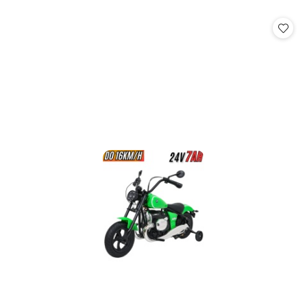
o
o
statusie:
statusie: