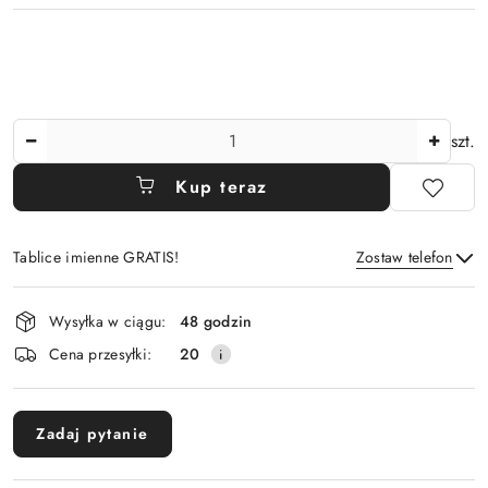
Ilość
szt.
Kup teraz
Tablice imienne GRATIS!
Zostaw telefon
Dostępność
Wysyłka w ciągu:
48 godzin
i
Wyślij
Cena przesyłki:
20
dostawa
Zadaj pytanie