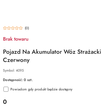
(0)
Brak towaru
Pojazd Na Akumulator Wóz Strażacki
Czerwony
Symbol:
4095
Dostępność:
0
szt.
Powiadom gdy produkt będzie dostępny
cena:
0