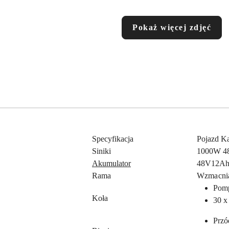
Pokaż więcej zdjęć
Specyfikacja
Pojazd Ka
Siniki
1000W 4
Akumulator
48V12A
Rama
Wzmacnia
Pom
Koła
30 x
Przó