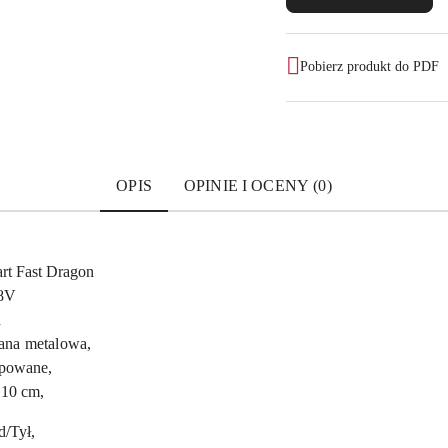
Pobierz produkt do PDF
OPIS
OPINIE I OCENY (0)
rt Fast Dragon
8V
h
na metalowa,
powane,
 10 cm,
d/Tył,