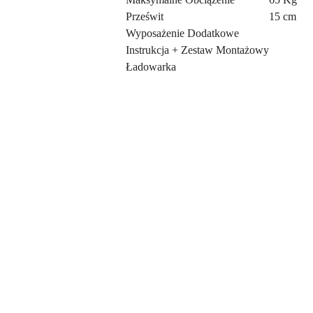
Prześwit
15 cm
Wyposażenie Dodatkowe
Instrukcja + Zestaw Montażowy
Ładowarka
Pomiń karuzelę produktów