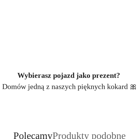
Wybierasz pojazd jako prezent?
Domów jedną z naszych pięknych kokard 🎀
Produkty
Produkty
Polecamy
Produkty podobne