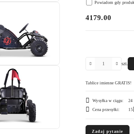
Powiadom gdy produkt
cena:
4179.00
Ilość
szt.
Tablice imienne GRATIS!
Dostępność
Wysyłka w ciągu:
24
i
Cena przesyłki:
15
dostawa
Zadaj pytanie