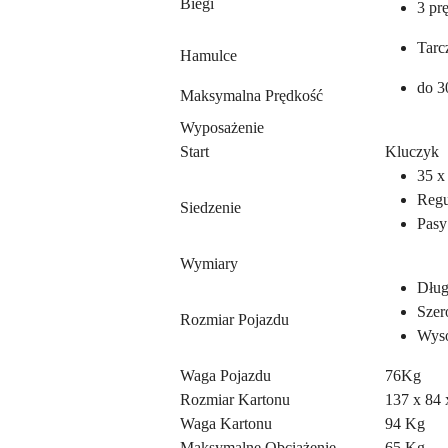
Biegi
3 pr
Tarc
Hamulce
do 3
Maksymalna Prędkość
Wyposażenie
Start
Kluczyk
35 x
Regu
Siedzenie
Pasy
Wymiary
Dług
Szer
Rozmiar Pojazdu
Wyso
Waga Pojazdu
76Kg
Rozmiar Kartonu
137 x 84 
Waga Kartonu
94 Kg
Maksymalne Obciążenie
65 Kg