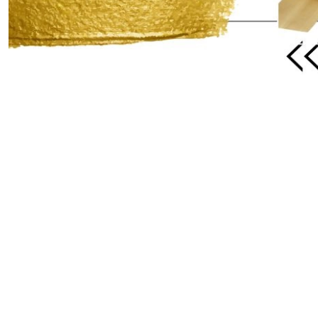
Pomiń karuzelę produktów