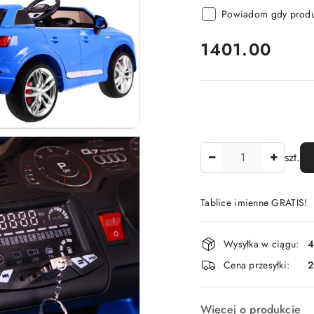
Powiadom gdy produk
cena:
1401.00
Ilość
szt.
Tablice imienne GRATIS!
Dostępność
Wysyłka w ciągu:
4
i
Cena przesyłki:
dostawa
Więcej o produkcie