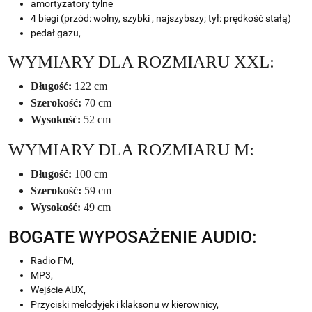
amortyzatory tylne
4 biegi (przód: wolny, szybki , najszybszy; tył: prędkość stałą)
pedał gazu,
WYMIARY DLA ROZMIARU XXL:
Długość:
122 cm
Szerokość:
70 cm
Wysokość:
52 cm
WYMIARY DLA ROZMIARU M:
Długość:
100 cm
Szerokość:
59 cm
Wysokość:
49 cm
BOGATE WYPOSAŻENIE AUDIO:
Radio FM,
MP3,
Wejście AUX,
Przyciski melodyjek i klaksonu w kierownicy,