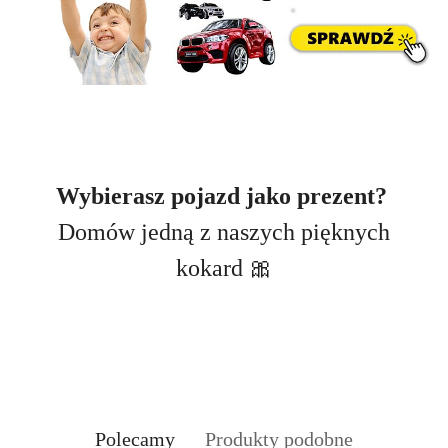
Wybierasz pojazd jako prezent?
Domów jedną z naszych pięknych
kokard 🎀
Produkty
Produkty
Polecamy
Produkty podobne
Pomiń karuzelę produktów