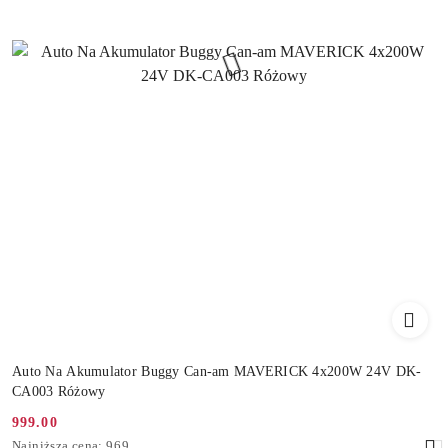
Auto Na Akumulator Buggy Can-am MAVERICK 4x200W 24V DK-
CA003 Różowy
999.00
Cena
Najniższa
Najniższa cena:
969