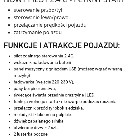
sterowanie przód/tył
sterowanie lewo/prawo
przełączanie prędkości pojazdu
zatrzymanie pojazdu
FUNKCJE I ATRAKCJE POJAZDU:
pilot zdalnego sterowania 2.4G,
wskaźnik naładowania baterii
panel muzyczny z gniazdem USB (możesz wgrać własną
muzykę)
ładowarka (wejście 220-230 V),
pasy bezpieczeństwa,
świecące światła przednie oraz tylne | LED
funkcja wolnego startu - nie szarpie podczas ruszania
przełącznik przód tył obok siedziska,
melodyjki i klakson na pulpicie,
dźwięk zapalanego silnika
otwierane drzwi - 2 szt.
2 lusterka boczne,