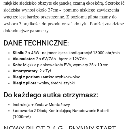
miękkie siedzisko obszyte elegancką czarną ekoskórą. Szerokość
siedziska wynosi około 37cm - pomimo niskiego zawieszenia
wnętrze jest bardzo przestrzenne. Z poziomu pilota mamy do
wyboru 3 prędkości do przodu oraz 1 do tyłu. Poniżej znajdziesz
dokładniejsze parametry.
DANE TECHNICZNE:
Silnik:
2 x 45W - najmocniejsza konfiguracja! 13000 obr/min
Akumulator:
2 x 6V/7Ah - łącznie 12V7Ah
Koła:
Miękkie piankowe koła EVA, wymiary 25 x 10 cm
Amortyzatory:
2 x Tył
Biegi z poziomu autka:
szybko/wolno
Biegi z pilota:
wolny, średni, szybki
Do każdego autka otrzymasz:
Instrukcja + Zestaw Montażowy
Ładowarka Z Diodą Kontrolującą Naładowanie Baterii
(1000mA)
NOWY PILOT 2.4 G - PŁYNNY START