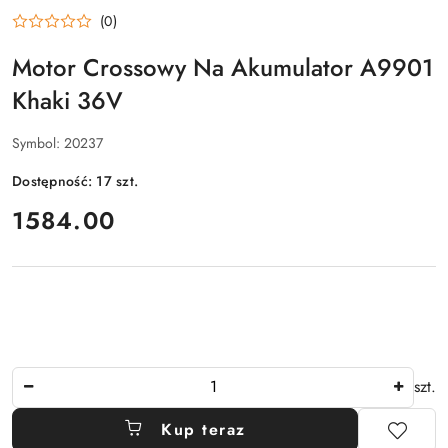
(0)
Motor Crossowy Na Akumulator A9901
Khaki 36V
Symbol:
20237
Dostępność:
17
szt.
cena:
1584.00
Ilość
szt.
Kup teraz