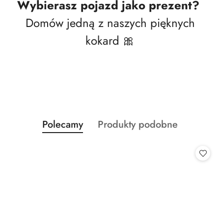
Wybierasz pojazd jako prezent?
Domów jedną z naszych pięknych
kokard 🎀
Produkty
Produkty
Polecamy
Produkty podobne
Pomiń karuzelę produktów
o
o
statusie:
statusie: