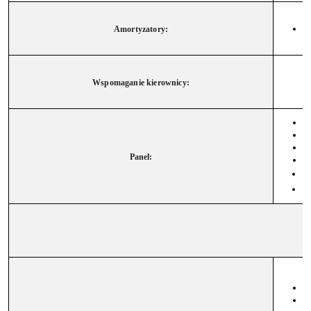
Amortyzatory:
Wspomaganie kierownicy:
Panel:
W