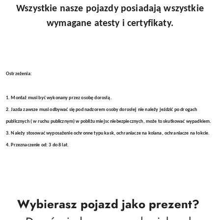
Wszystkie nasze pojazdy posiadają wszystkie
wymagane atesty i certyfikaty.
Ostrzeżenia:
1. Montaż musi być wykonany przez osobę dorosłą.
2. Jazda zawsze musi odbywać się pod nadzorem osoby dorosłej nie należy jeździć po drogach
publicznych ( w ruchu publicznym) w pobliżu miejsc niebezpiecznych, może to skutkować wypadkiem.
3. Należy stosować wyposażenie ochronne typu kask, ochraniacze na kolana, ochraniacze na łokcie.
4. Przeznaczenie od: 3 do 8 lat.
Wybierasz pojazd jako prezent?