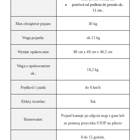
prześwit od podłoża do przodu ok.:
11 cm ,
Max.obciążenie pojazu:
30 kg
Waga pojazdu:
ok.15 kg
Wymiar opakowania:
88 cm x 48 cm x 46,5 cm
Waga z opakowaniem
18,2 kg
ok.:
Prędkość i jazda:
do 6 km/h
Efekty świetlne:
Tak
Pojazd hamuje po zdjęciu nogi z gazu lub
Hamowanie:
za pomocą przycisku STOP na pilocie
8 do 12 godzin,