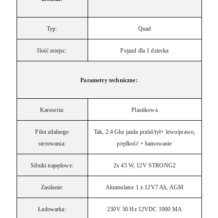
Typ:
Quad
Ilość miejsc:
Pojazd dla 1 dziecka
Parametry techniczne:
Karoseria:
Plastikowa
Pilot zdalnego
Tak, 2.4 Ghz jazda przód/tył+ lewo/prawo,
sterowania:
prędkość + hamowanie
Silniki napędowe:
2x 45 W, 12V STRONG2
Zasilanie:
Akumulator 1 x 12V7 Ah, AGM
Ładowarka:
230V 50 Hz 12VDC 1000 MA