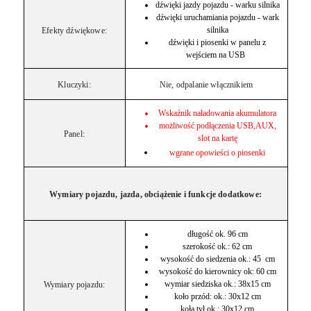
dźwięki jazdy pojazdu - warku silnika
dźwięki uruchamiania pojazdu - wark
silnika
Efekty dźwiękowe:
dźwięki i piosenki w panelu z
wejściem na USB
Kluczyki:
Nie, odpalanie włącznikiem
Wskaźnik naładowania akumulatora
możliwość podłączenia USB,AUX,
Panel:
slot na kartę
wgrane opowieści o piosenki
Wymiary pojazdu, jazda, obciążenie i funkcje dodatkowe:
długość ok. 96 cm
szerokość ok.: 62 cm
wysokość do siedzenia ok.: 45 cm
wysokość do kierownicy ok: 60 cm
wymiar siedziska ok.: 38x15 cm
Wymiary pojazdu:
koło przód: ok.: 30x12 cm
koła tył ok.: 30x12 cm