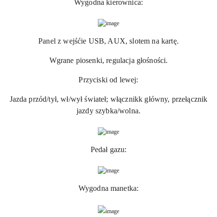
Wygodna kierownica:
Panel z wejśćie USB, AUX, slotem na kartę.
Wgrane piosenki, regulacja głośności.
Przyciski od lewej:
Jazda przód/tył, wł/wył świateł; włącznikk główny, przełącznik
jazdy szybka/wolna.
Pedał gazu:
Wygodna manetka: