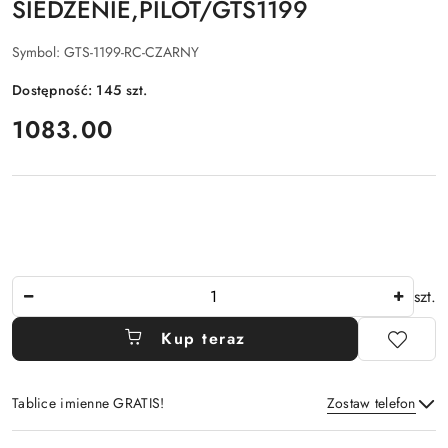
SIEDZENIE,PILOT/GTS1199
Symbol:
GTS-1199-RC-CZARNY
Dostępność:
145
szt.
cena:
1083.00
Ilość
szt.
Kup teraz
Tablice imienne GRATIS!
Zostaw telefon
Dostępność