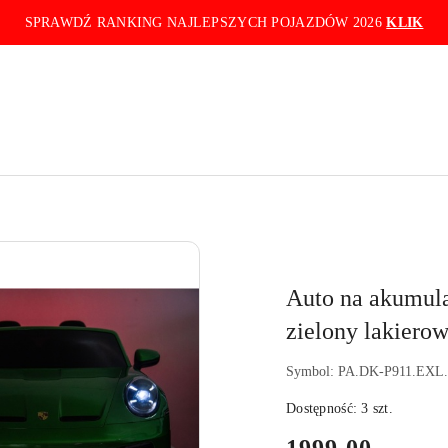
SPRAWDŹ RANKING NAJLEPSZYCH POJAZDÓW 2026
KLIK
Auto na akumul
zielony lakie
Symbol:
PA.DK-P911.EXL
Dostępność:
3
szt.
cena: