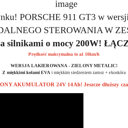
ynku! PORSCHE 911 GT3 w wersj
ZDALNEGO STEROWANIA W ZE
ma silnikami o mocy 200W! Ł
Prędkość maksymalna to aż 10km/h
WERSJA LAKIEROWANA - ZIELONY METALIC!
Z miękkimi kołami EVA
i miękkim siedzeniem zamsz + ekoskóra
Y AKUMULATOR 24V 14Ah! Jeszcze dłuższy czas