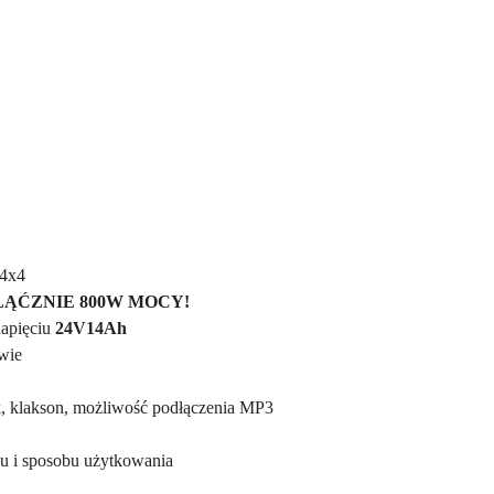
4x4
ŁĄĆZNIE 800W MOCY!
napięciu
24V14Ah
wie
ik, klakson, możliwość podłączenia MP3
enu i sposobu użytkowania