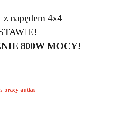
i z napędem 4x4
STAWIE!
ĄCZNIE 800W MOCY!
 pracy autka