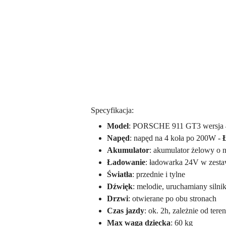
Specyfikacja:
Model
: PORSCHE 911 GT3 wersja 
Napęd
: napęd na 4 koła po 200W -
Akumulator
: akumulator żelowy o 
Ładowanie
: ładowarka 24V w zesta
Światła
: przednie i tylne
Dźwięk
: melodie, uruchamiany siln
Drzwi
: otwierane po obu stronach
Czas jazdy
: ok. 2h, zależnie od ter
Max waga dziecka
: 60 kg