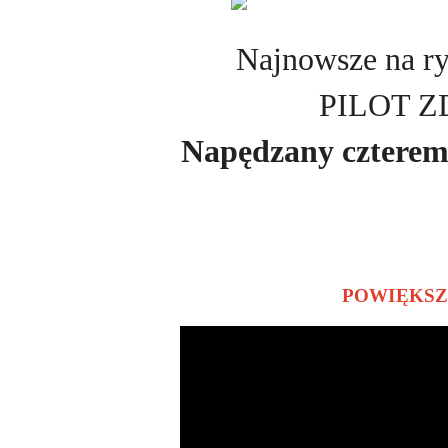
Najnowsze na r
PILOT 
Napędzany cztere
POWIĘKSZON