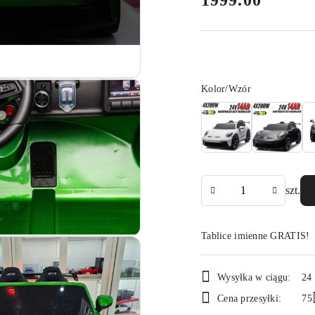
1999.00
Wariant
Kolor/Wzór
Ilość
szt.
Tablice imienne GRATIS!
Dostępność
Wysyłka w ciągu:
24
i
Cena przesyłki:
75
dostawa