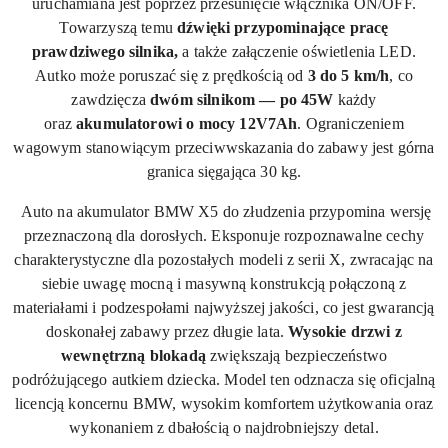
uruchamiana jest poprzez przesunięcie włącznika ON/OFF.
Towarzyszą temu
dźwięki przypominające pracę
prawdziwego silnika,
a także załączenie oświetlenia LED.
Autko może poruszać się z prędkością od
3 do 5 km/h
, co
zawdzięcza
dwóm silnikom — po 45W
każdy
oraz
akumulatorowi o mocy 12V7Ah
. Ograniczeniem
wagowym stanowiącym przeciwwskazania do zabawy jest górna
granica sięgająca 30 kg.
Auto na akumulator BMW X5 do złudzenia przypomina wersję
przeznaczoną dla dorosłych. Eksponuje rozpoznawalne cechy
charakterystyczne dla pozostałych modeli z serii X, zwracając na
siebie uwagę mocną i masywną konstrukcją połączoną z
materiałami i podzespołami najwyższej jakości, co jest gwarancją
doskonałej zabawy przez długie lata.
Wysokie drzwi z
wewnętrzną blokadą
zwiększają bezpieczeństwo
podróżującego autkiem dziecka. Model ten odznacza się oficjalną
licencją koncernu BMW, wysokim komfortem użytkowania oraz
wykonaniem z dbałością o najdrobniejszy detal.