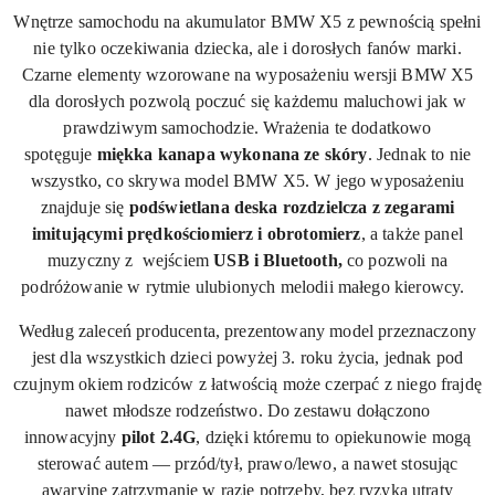
Wnętrze samochodu na akumulator BMW X5 z pewnością spełni
nie tylko oczekiwania dziecka, ale i dorosłych fanów marki.
Czarne elementy wzorowane na wyposażeniu wersji BMW X5
dla dorosłych pozwolą poczuć się każdemu maluchowi jak w
prawdziwym samochodzie. Wrażenia te dodatkowo
spotęguje
miękka kanapa wykonana ze skóry
. Jednak to nie
wszystko, co skrywa model BMW X5. W jego wyposażeniu
znajduje się
podświetlana deska rozdzielcza z zegarami
imitującymi prędkościomierz i obrotomierz
, a także panel
muzyczny z wejściem
USB i Bluetooth,
co pozwoli na
podróżowanie w rytmie ulubionych melodii małego kierowcy.
Według zaleceń producenta, prezentowany model przeznaczony
jest dla wszystkich dzieci powyżej 3. roku życia, jednak pod
czujnym okiem rodziców z łatwością może czerpać z niego frajdę
nawet młodsze rodzeństwo. Do zestawu dołączono
innowacyjny
pilot 2.4G
, dzięki któremu to opiekunowie mogą
sterować autem — przód/tył, prawo/lewo, a nawet stosując
awaryjne zatrzymanie w razie potrzeby, bez ryzyka utraty