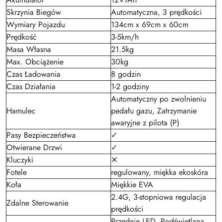
Skrzynia Biegów
Automatyczna, 3 prędkości
Wymiary Pojazdu
134cm x 69cm x 60cm
Prędkość
3-5km/h
Masa Własna
21.5kg
Max. Obciążenie
30kg
Czas Ładowania
8 godzin
Czas Działania
1-2 godziny
Automatyczny po zwolnieniu
Hamulec
pedału gazu, Zatrzymanie
awaryjne z pilota (P)
Pasy Bezpieczeństwa
✓
Otwierane Drzwi
✓
Kluczyki
✕
Fotele
regulowany, miękka ekoskóra
Koła
Miękkie EVA
2.4G, 3-stopniowa regulacja
Zdalne Sterowanie
prędkości
Przednie LED, Podświetlana