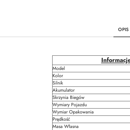
OPIS
Informacj
Model
Kolor
Silnik
Akumulator
Skrzynia Biegów
Wymiary Pojazdu
Wymiar Opakowania
Prędkość
Masa Własna