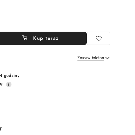
Kup teraz
Zostaw telefon
Wyślij
4 godziny
59
DF