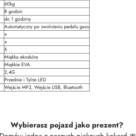
60kg
8 godzin
do 1 godziny
Automatyczny po zwolnieniu pedału gazu
+
+
X
Miękka ekoskóra
Miękkie EVA
2,4G
Przednie i Tylne LED
Wejście MP3, Wejście USB, Bluetooth
Wybierasz pojazd jako prezent?
Domów jedną z naszych pięknych kokard 