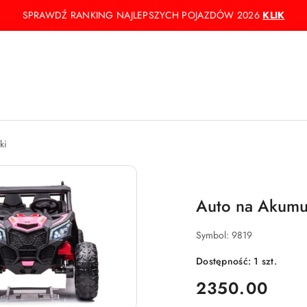
SPRAWDŹ RANKING NAJLEPSZYCH POJAZDÓW 2026
KLIK
ki
Auto na Akumu
Symbol:
9819
Dostępność:
1
szt.
cena:
2350.00