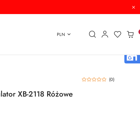
PLN
(0)
lator XB-2118 Różowe