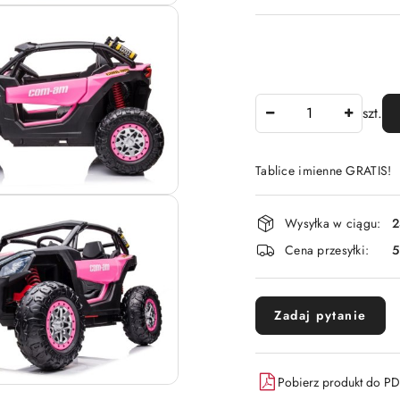
Ilość
szt.
Tablice imienne GRATIS!
Dostępność
Wysyłka w ciągu:
2
i
Cena przesyłki:
dostawa
Zadaj pytanie
Pobierz produkt do P