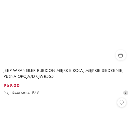
JEEP WRANGLER RUBICON MIĘKKIE KOŁA, MIĘKKIE SIEDZENIE,
PEŁNA OPCJA/DK-JWR555
969.00
Cena
Najniższa
Najniższa cena:
979
promocyjna:
cena
z
30
dni
przed
obniżką