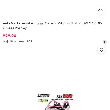
Auto Na Akumulator Buggy Can-am MAVERICK 4x200W 24V DK-
CA003 Różowy
999.00
Cena
Najniższa
Najniższa cena:
969
promocyjna:
cena
z
30
dni
przed
obniżką