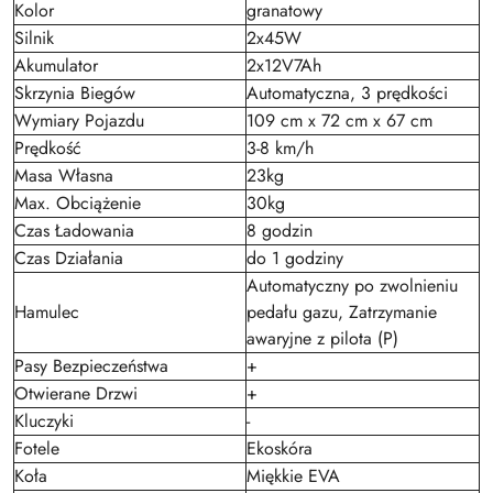
Kolor
granatowy
Silnik
2x45W
Akumulator
2x12V7Ah
Skrzynia Biegów
Automatyczna, 3 prędkości
Wymiary Pojazdu
109 cm x 72 cm x 67 cm
Prędkość
3-8 km/h
Masa Własna
23kg
Max. Obciążenie
30kg
Czas Ładowania
8 godzin
Czas Działania
do 1 godziny
Automatyczny po zwolnieniu
Hamulec
pedału gazu, Zatrzymanie
awaryjne z pilota (P)
Pasy Bezpieczeństwa
+
Otwierane Drzwi
+
Kluczyki
-
Fotele
Ekoskóra
Koła
Miękkie EVA