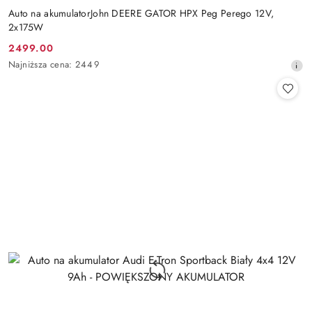
Auto na akumulatorJohn DEERE GATOR HPX Peg Perego 12V,
2x175W
2499.00
Cena
Najniższa
Najniższa cena:
2449
promocyjna:
cena
z
30
dni
przed
obniżką