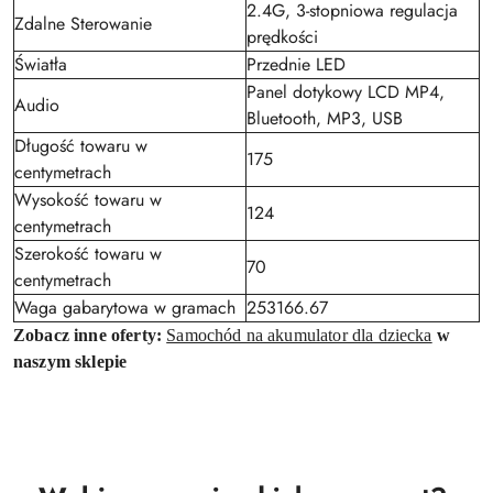
2.4G, 3-stopniowa regulacja
Zdalne Sterowanie
prędkości
Światła
Przednie LED
Panel dotykowy LCD MP4,
Audio
Bluetooth, MP3, USB
Długość towaru w
175
centymetrach
Wysokość towaru w
124
centymetrach
Szerokość towaru w
70
centymetrach
Waga gabarytowa w gramach
253166.67
Zobacz inne oferty:
Samochód na akumulator dla dziecka
w
naszym sklepie