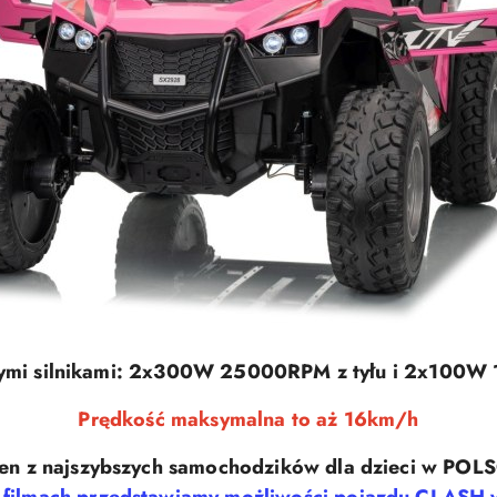
ymi silnikami: 2x300W 25000RPM z tyłu i 2x100W
Prędkość maksymalna to aż 16km/h
en z najszybszych samochodzików dla dzieci w POL