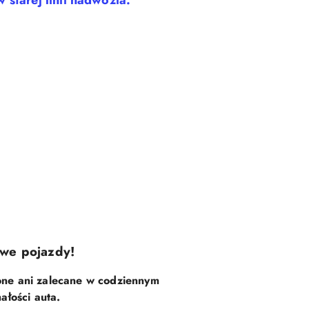
starej linii nadwozia.
owe pojazdy!
lone ani zalecane w codziennym
ałości auta.