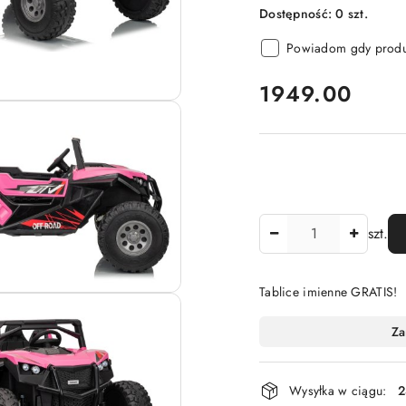
Dostępność:
0
szt.
Powiadom gdy produk
cena:
1949.00
Ilość
szt.
Tablice imienne GRATIS!
Dostępność
Za
i
dostawa
Wysyłka w ciągu:
2