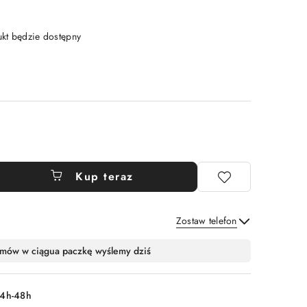
t będzie dostępny
Kup teraz
Zostaw telefon
Wyślij
mów w ciągu
a paczkę wyślemy dziś
4h-48h