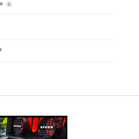
59
DF