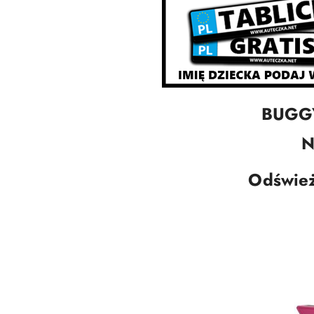
BUGG
N
Odśwież