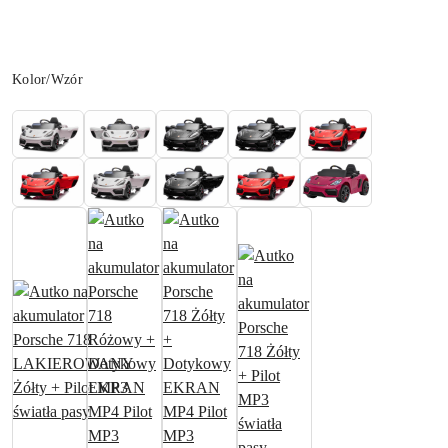
Wariant
Kolor/Wzór