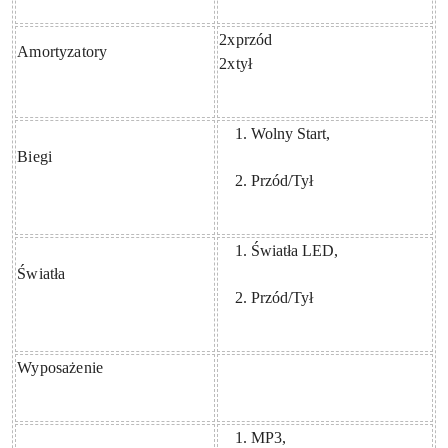
2xprzód
Amortyzatory
2xtył
Wolny Start,
Biegi
Przód/Tył
Światła LED,
Światła
Przód/Tył
Wyposażenie
MP3,