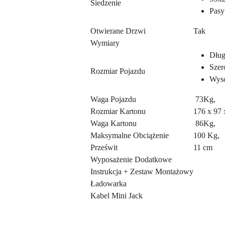
Siedzenie
Pasy
Otwierane Drzwi
Tak
Wymiary
Dług
Szer
Rozmiar Pojazdu
Wyso
Waga Pojazdu
73Kg,
Rozmiar Kartonu
176 x 97 
Waga Kartonu
86Kg,
Maksymalne Obciążenie
100 Kg,
Prześwit
11 cm
Wyposażenie Dodatkowe
Instrukcja + Zestaw Montażowy
Ładowarka
Kabel Mini Jack