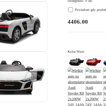
Dostępność:
0
szt.
Powiadom gdy produkt
cena:
4406.00
Wariant
Kolor/Wzór