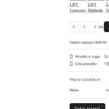
Ilość
szt.
Tablice imienne GRATIS!
Dostępność
Wysyłka w ciągu:
24
i
Cena przesyłki:
75
dostawa
Więcej o produkcie
Marka:
A
Zadaj pytanie