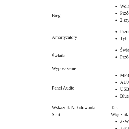
Woln
Przó
Biegi
2 sz
Przó
Amortyzatory
Tył
Świa
Światła
Przó
Wyposażenie
MP3
AUX
Panel Audio
USB
Blue
Wskaźnik Naładowania
Tak
Start
Włącznik 
2xWe
33x2