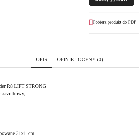
Pobierz produkt do PDF
OPIS
OPINIE I OCENY (0)
yder R8 LIFT STRONG
zszczotkowy,
h
powane 31x11cm