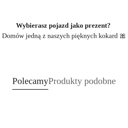
Wybierasz pojazd jako prezent?
Domów jedną z naszych pięknych kokard 🎀
Produkty
Produkty
Polecamy
Produkty podobne
o
o
statusie:
statusie: