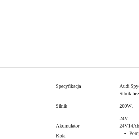
Specyfikacja
Audi Sp
Silnik be
Silnik
200W,
24V
Akumulator
24V14A
Pom
Koła