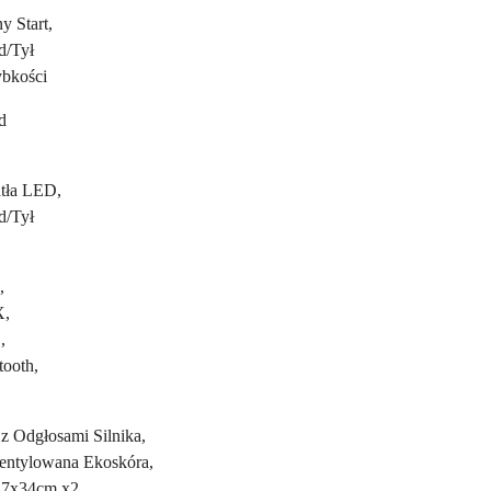
y Start,
d/Tył
ybkości
d
tła LED,
d/Tył
,
,
,
tooth,
z Odgłosami Silnika,
ntylowana Ekoskóra,
7x34cm x2,