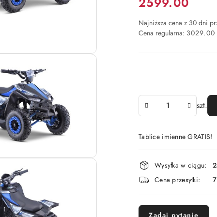
Cena:
2599.00
Najniższa cena z 30 dni p
Cena regularna:
3029.00
Ilość
szt.
Tablice imienne GRATIS!
Dostępność
Wysyłka w ciągu:
2
i
Cena przesyłki:
dostawa
Zadaj pytanie