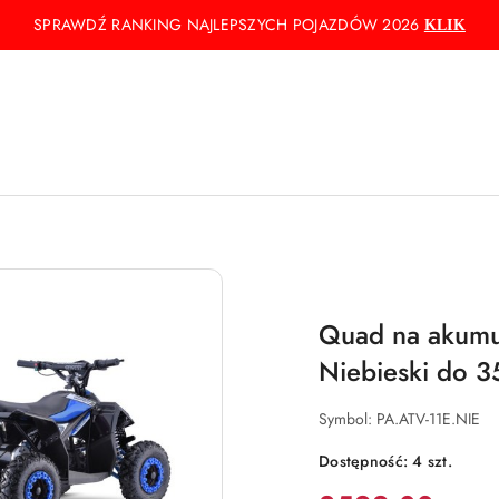
SPRAWDŹ RANKING NAJLEPSZYCH POJAZDÓW 2026
KLIK
Quad na akum
Niebieski do 
Symbol:
PA.ATV-11E.NIE
Dostępność:
4
szt.