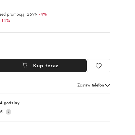
Rabat:
rzed promocją:
2699
-4%
Rabat:
-14%
Kup teraz
Zostaw telefon
Wyślij
4 godziny
75