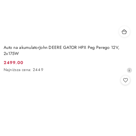
Auto na akumulatorJohn DEERE GATOR HPX Peg Perego 12V,
2x175W
2499.00
Cena
Najniższa
Najniższa cena:
2449
promocyjna:
cena
z
30
dni
przed
obniżką