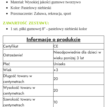
Materiał: Wysokiej jakości gumowe tworzywo
Kolor: Pastelowy niebieski
Przeznaczenie: Zabawa, rekreacja, sport
ZAWARTOŚĆ ZESTAWU:
1 szt. piłki gumowej 8'' - pastelowy niebieski kolor
Informacje o produkcie
Certyfikat
CE
Nieodpowiednie dla dzieci w
Ostrzeżenie!
wieku poniżej 3 lat
Płeć
Uniseks
Wiek
+3
Długość towaru w
20
centymetrach
Wysokość towaru w
20
centymetrach
Szerokość towaru w
10
centymetrach