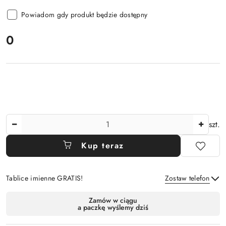
Powiadom gdy produkt będzie dostępny
cena:
0
Ilość
szt.
Kup teraz
Tablice imienne GRATIS!
Zostaw telefon
Dostępność
Zamów w ciągu
a paczkę wyślemy dziś
i
Wyślij