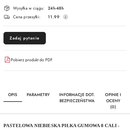
dostawa
Wysyłka w ciągu:
24h-48h
Cena przesyłki:
11.99
Zadaj pytanie
Pobierz produkt do PDF
OPIS
PARAMETRY
INFORMACJE DOT.
OPINIE I
BEZPIECZEŃSTWA
OCENY
(0)
PASTELOWA NIEBIESKA PIŁKA GUMOWA 8 CALI -