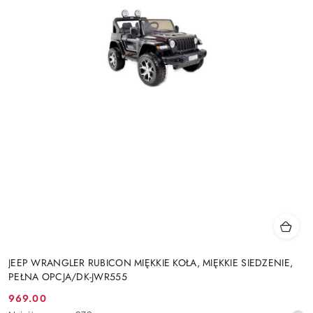
JEEP WRANGLER RUBICON MIĘKKIE KOŁA, MIĘKKIE SIEDZENIE,
PEŁNA OPCJA/DK-JWR555
969.00
Cena