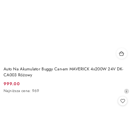
Auto Na Akumulator Buggy Can-am MAVERICK 4x200W 24V DK-
CA003 Różowy
999.00
Cena
Najniższa
Najniższa cena:
969
promocyjna:
cena
z
30
dni
przed
obniżką