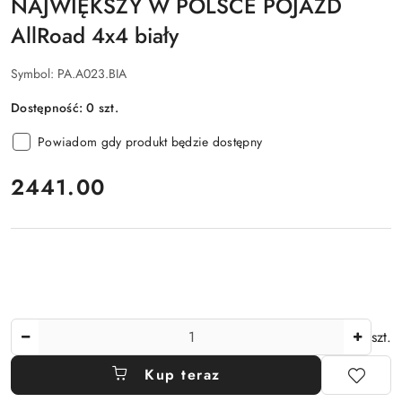
NAJWIĘKSZY W POLSCE POJAZD
AllRoad 4x4 biały
Symbol:
PA.A023.BIA
Dostępność:
0
szt.
Powiadom gdy produkt będzie dostępny
cena:
2441.00
Ilość
szt.
Kup teraz