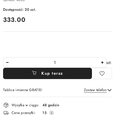
Dostępność:
20
szt.
cena:
333.00
Ilość
szt.
Kup teraz
Tablice imienne GRATIS!
Zostaw telefon
Dostępność
Wysyłka w ciągu:
48 godzin
i
Wyślij
Cena przesyłki:
15
dostawa