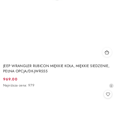
JEEP WRANGLER RUBICON MIĘKKIE KOŁA, MIĘKKIE SIEDZENIE,
PEŁNA OPCJA/DK-JWR555
969.00
Cena
Najniższa
Najniższa cena:
979
promocyjna:
cena
z
30
dni
przed
obniżką