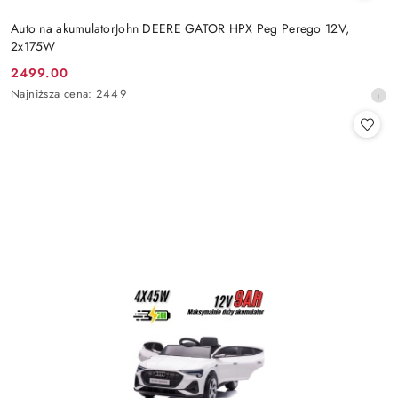
Auto na akumulatorJohn DEERE GATOR HPX Peg Perego 12V,
2x175W
2499.00
Cena
Najniższa
Najniższa cena:
2449
promocyjna:
cena
z
30
dni
przed
obniżką