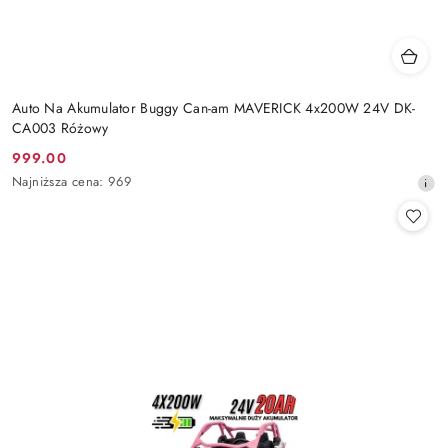
Auto Na Akumulator Buggy Can-am MAVERICK 4x200W 24V DK-
CA003 Różowy
999.00
Cena
Najniższa
Najniższa cena:
969
promocyjna:
cena
z
30
dni
przed
obniżką