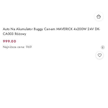
Auto Na Akumulator Buggy Can-am MAVERICK 4x200W 24V DK-
CA003 Różowy
999.00
Cena
Najniższa
Najniższa cena:
969
promocyjna:
cena
z
30
dni
przed
obniżką