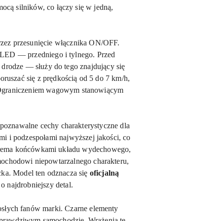
cą silników, co łączy się w jedną,
rzez przesunięcie włącznika ON/OFF.
ia LED — przedniego i tylnego. Przed
drodze — służy do tego znajdujący się
oruszać się z prędkością od 5 do 7 km/h,
Ograniczeniem wagowym stanowiącym
zpoznawalne cechy charakterystyczne dla
mi i podzespołami najwyższej jakości, co
czterema końcówkami układu wydechowego,
ochodowi niepowtarzalnego charakteru,
ka. Model ten odznacza się
oficjalną
 najdrobniejszy detal.
rosłych fanów marki. Czarne elementy
 prawdziwym samochodzie. Wrażenia te