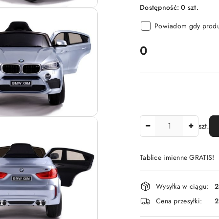
Dostępność:
0
szt.
Powiadom gdy produk
cena:
0
Ilość
szt.
Tablice imienne GRATIS!
Dostępność
Wysyłka w ciągu:
2
i
Cena przesyłki:
dostawa