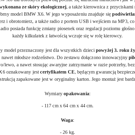
ykonana ze skóry ekologicznej
, a także kierownica z przyciskam
srebrny model BMW
X6
. W jego wyposażeniu znajduje się
podświetla
erz i obrotomierz, a także radio z portem USB i wejściem na MP3, c
Radio
posiada
funkcję zmiany piosenek oraz regulacji poziomu głośno
każdy kilkulatek z łatwością wczuje się w rolę kierowcy.
 model przeznaczony jest dla wszystkich dzieci
powyżej 3. roku ży
jdę nawet młodsze rodzeństwo. Do zestawu dołączono innowacyjny
pil
lewo, a nawet stosując awaryjne zatrzymanie w razie potrzeby, bez r
X6
oznakowany jest
certyfikatem CE
, będącym gwarancją bezpiecz
strukcją zapakowane jest w oryginalny karton. Jego montaż jest bardz
Wymiary
opakowania
:
- 117 cm x 64 cm x 44 cm.
Waga
:
- 26 kg.