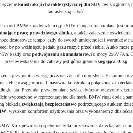
ołączenie
konstrukcji charakterystycznej dla SUV-ów
z ogromną mo
fantastyczną całość.
torii marki BMW z nadwoziem typu SUV
Coupe
uruchamiana jest pop
inające pracę prawdziwego silnika
, a także załączenie oświetlen
że dostosować tempo jazdy do swoich umiejętności i warunków na 
ed, by po wciśnięciu pedału gazu ruszyć przed siebie. Autko może p
45W
każdy oraz
podwójnemu akumulatorowi
o mocy
2x6V7Ah
. 
przeciwwskazania do zabawy jest górna granica sięgająca 30 kg.
dzenia przypomina wersję przeznaczoną dla dorosłych. Eksponuje ro
 na siebie uwagę mocną i masywną konstrukcją połączoną z materiała
 długie lata. Przednia, przyciemniana szyba, dyfuzor połączony z 
łcie
wyposażone w reprezentacyjne dla marki BMW ringi dodają sam
zną blokadą
zwiększają bezpieczeństwo
podróżującego autkiem dziec
BMW
, wysokim komfortem użytkowania oraz wykonaniem z dbałością o
r BMW
X6
z pewnością spełni nie tylko oczekiwania dziecka, ale i do
BMW
X6
dla dorosłych pozwolą poczuć się każdemu maluchowi jak w