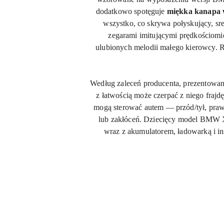
dodatkowo spotęguje
miękka kanapa w
wszystko, co skrywa połyskujący, 
zegarami imitującymi prędkościomi
ulubionych melodii małego kierowcy. 
Według zaleceń producenta, prezentowany
z łatwością może czerpać z niego fra
mogą sterować autem — przód/tył, prawo/
lub zakłóceń. Dziecięcy model BMW
wraz z akumulatorem, ładowarką i in