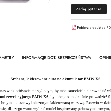
Zadaj pytanie
Pobierz produkt do P
AMETRY
INFORMACJE DOT. BEZPIECZEŃSTWA
OPINI
Srebrne, lakierowane auto na akumulator BMW
X6
 nas w dzieciństwie marzył o tym, by móc samodzielnie prowadzić w
erami rewelacyjnego BMW
X6
, by móc je samodzielnie prowadzić! Sp
ebrnym kolorze wykończonym lakierowaną warstwą. Rozwiń w dziecku
cie się, dlaczego warto wybrać model inspirowany pełnowymiarowy