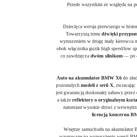
Przede wszystkim ze względu na p
Dziecięca wersja pierwszego w his
Towarzyszą temu
dźwięki przypom
wyruszeniem w drogę mały kierowca mo
obok włącznika guzik high speed/low spe
co zawdzięcza
dwóm silnikom
— po
Auto na akumulator BMW
X6
do złu
pozostałych
modeli z serii X
, zwracając
jest gwarancją doskonałej zabawy przez
a także
reflektory o oryginalnym kszta
natomiast wysokie drzwi z wewnętr
licencją koncernu 
Wnętrze samochodu na akumulato
wzorowane na wyposażeniu wersji 